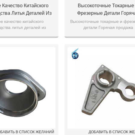
 Качество Китайского
Высокоточные Токарные
ства Литья Деталей Из
Фрезерные Детали Горяч
ющей Стали Горячая
Продажа Высококачестве
е качество китайского
Высокоточные токарные и фрез
дства литья деталей из
детали Горячая продажа
ажа Индивидуальные
Соединительных Деталей
еющей стали горячая
высококачественных соедините
Литья Деталей
Нержавеющей Стали
а индивидуальные литья
деталей из нержавеющей ст
деталей
БАВИТЬ В СПИСОК ЖЕЛАНИЙ
ДОБАВИТЬ В СПИСОК Ж