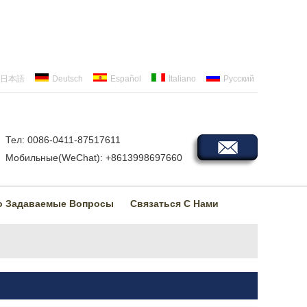
日本語
Deutsch
Español
Italiano
Русский
Тел: 0086-0411-87517611
Мобильные(WeChat): +8613998697660
о Задаваемые Вопросы
Связаться С Нами