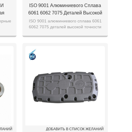
 И
ISO 9001 Алюминиевого Сплава
ая
6061 6062 7075 Деталей Высокой
нных
Точности Индивидуальные Услуги
ерные
ISO 9001 алюминиевого сплава 6061
6062 7075 деталей высокой точности
 Из
Механической Обработки
льных
индивидуальные услуги механической
али
обработки
ЕЛАНИЙ
ДОБАВИТЬ В СПИСОК ЖЕЛАНИЙ