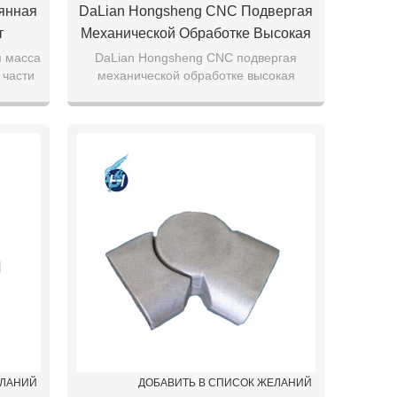
янная
DaLian Hongsheng CNC Подвергая
т
Механической Обработке Высокая
ти
Точность Горячей Продажи
я масса
DaLian Hongsheng CNC подвергая
 части
механической обработке высокая
Алюминиевого Литья Под
точность горячей продажи
Давлением Частей
алюминиевого литья под давлением
частей
ЕЛАНИЙ
ДОБАВИТЬ В СПИСОК ЖЕЛАНИЙ