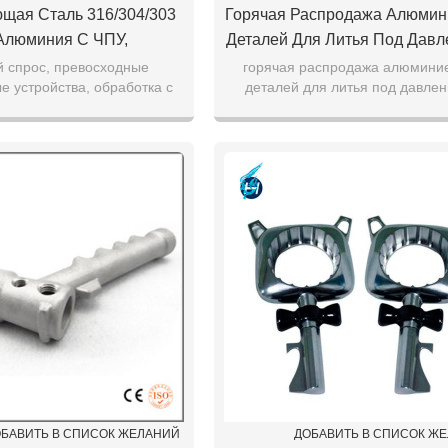
щая Сталь 316/304/303
Горячая Распродажа Алюми
Алюминия С ЧПУ,
Деталей Для Литья Под Дав
рование, Токарная
Чугунные Детали Механиче
й спрос, превосходные
горячая распродажа алюмини
е устройства, обработка с
деталей для литья под давле
 Металлических Деталей
Обработка Высокая Точность
ли из нержавеющей стали
чугунные детали механическ
зерной Обработкой
Деталей
обработка высокая точность лит
БАВИТЬ В СПИСОК ЖЕЛАНИЙ
ДОБАВИТЬ В СПИСОК Ж