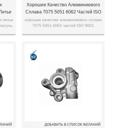
х
Хорошее Качество Алюминиевого
Литье
Сплава 7075 5051 6062 Частей ISO
 Цинк
9001 Китайский Поставщик
в литье
хорошее качество алюминиевого сплава
латунь
7075 5051 6062 частей ISO 9001
ющей
Высокого Класса Индивидуальные
Китайский Поставщик высокого класса
Услуги
индивидуальные услуги
ЕЛАНИЙ
ДОБАВИТЬ В СПИСОК ЖЕЛАНИЙ