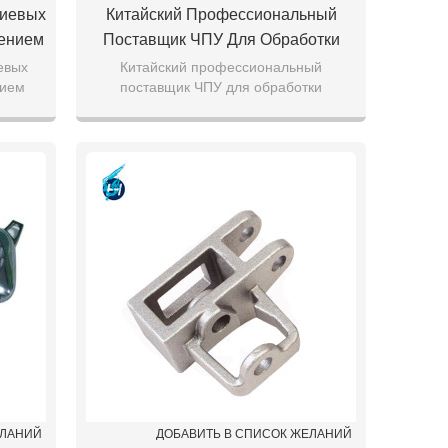
ниевых
Китайский Профессиональный
лением
Поставщик ЧПУ Для Обработки
ская
Алюминиевых Деталей Для Литья
евых
Китайский профессиональный
нием
поставщик ЧПУ для обработки
 Литья
Под Давлением
ая
алюминиевых деталей для литья под
ья де
давлением
ЕЛАНИЙ
ДОБАВИТЬ В СПИСОК ЖЕЛАНИЙ