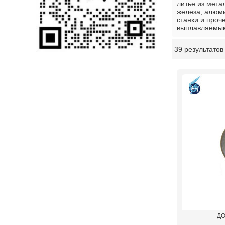
литье из мета
железа, алюми
станки и проч
выплавляемым 
39 результатов
витрина
ДО