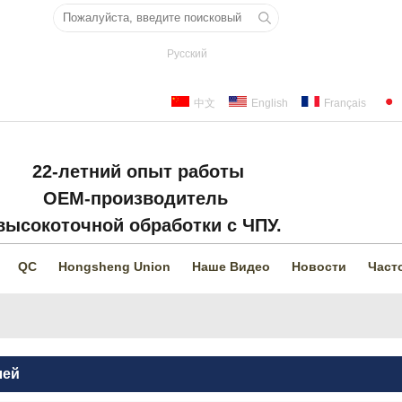
Русский
中文
English
Français
22-летний опыт работы
OEM-производитель
высокоточной обработки с ЧПУ.
QC
Hongsheng Union
Наше Видео
Новости
Част
лей