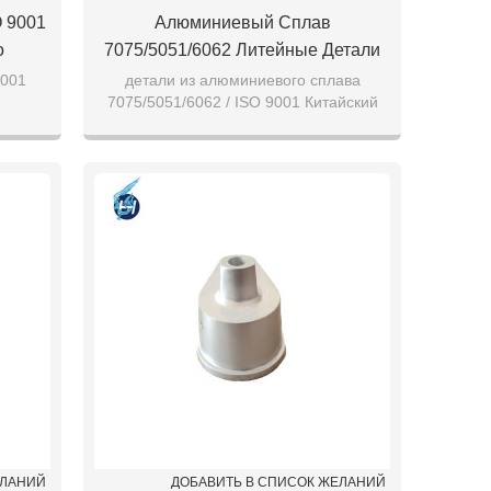
 9001
Алюминиевый Сплав
о
7075/5051/6062 Литейные Детали
йных
ISO 9001 Китайский Поставщик
9001
детали из алюминиевого сплава
7075/5051/6062 / ISO 9001 Китайский
жа
CNC-Обработка На Заказ
зделий
поставщик / CNC-обработка
й Для
венных
ЕЛАНИЙ
ДОБАВИТЬ В СПИСОК ЖЕЛАНИЙ