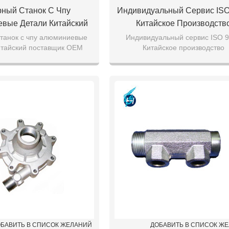
рный Станок С Чпу
Индивидуальный Сервис ISO
вые Детали Китайский
Китайское Производств
вщик OEM Точность
Высококачественных Лите
станок с чпу алюминиевые
Индивидуальный сервис ISO 
итайский поставщик OEM
Китайское производство
Детали Горячие Продажи
Изделий Горячая Прода
токарные детали горячие
высококачественных литейных и
е Качество Токарные
Высококачественных Детале
 высокое качество тока
Горячая продажа высококачест
Детали
Обработки
де
БАВИТЬ В СПИСОК ЖЕЛАНИЙ
ДОБАВИТЬ В СПИСОК Ж