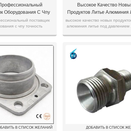
Профессиональный
Высокое Качество Новы
к Оборудования С Чпу
Продуктов Литье Алюминия 
ость Фрезерования
Под Давлением Латунь Медь
ессиональный поставщик
высокое качество новых продукто
ования с чпу точность
алюминия литье под давлением 
иевого Литья Часть
Литье Детали Из Нержаве
ния алюминиевого литья
медь цинк литье детали из
уальные Алюминиевые
Стали Литья
ивидуальные алюминиевые
нержавеющей стали литья
Продукты
про
БАВИТЬ В СПИСОК ЖЕЛАНИЙ
ДОБАВИТЬ В СПИСОК Ж