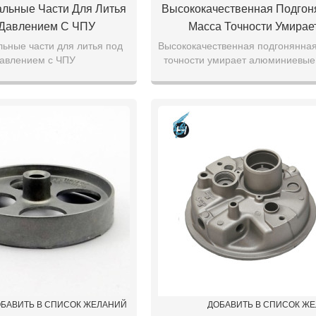
льные Части Для Литья
Высококачественная Подгон
Давлением С ЧПУ
Масса Точности Умирае
Алюминиевые Части Час
ьные части для литья под
Высококачественная подгонянна
авлением с ЧПУ
точности умирает алюминиевые
Отливки OEM
Части отливки OEM
БАВИТЬ В СПИСОК ЖЕЛАНИЙ
ДОБАВИТЬ В СПИСОК Ж