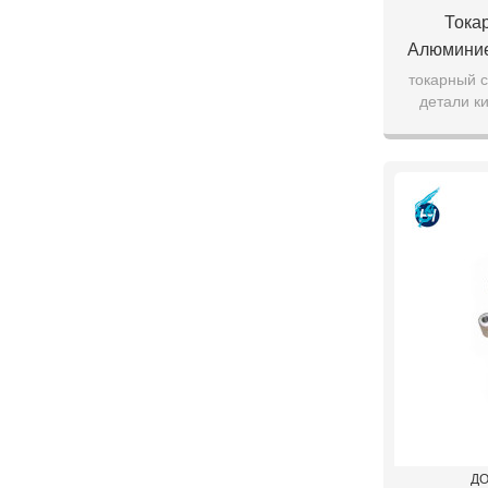
Тока
Алюминие
Поста
токарный 
детали к
Токарные 
точность 
Высоко
продажи
ДО