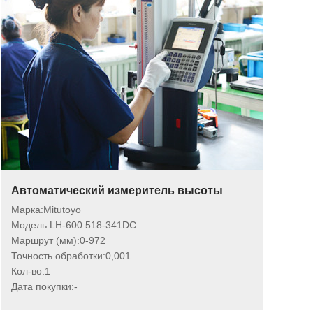
Автоматический измеритель высоты
Марка:
Mitutoyo
Модель:
LH-600 518-341DC
Маршрут (мм):
0-972
Точность обработки:
0,001
Кол-во:
1
Дата покупки:
-