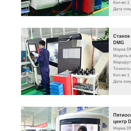
Кол-во:
1
Дата пок
Станок
DMG
Марка:
D
Модель:
Маршрут 
Точность
Кол-во:
1
Дата пок
Пятиос
центр 
Марка:
D