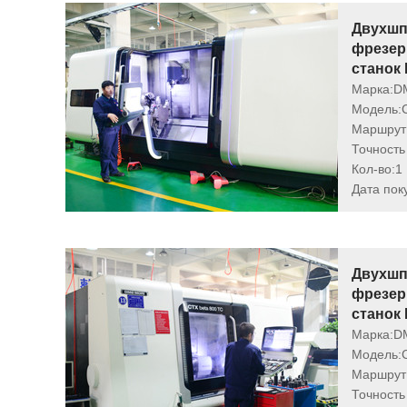
Двухшп
фрезер
станок
Марка:
D
Модель:
Маршрут 
Точность
Кол-во:
1
Дата пок
Двухшп
фрезер
станок
Марка:
D
Модель:
Маршрут 
Точность