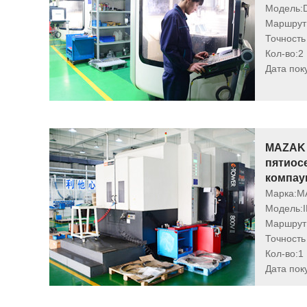
Модель:
Маршрут 
Точность
Кол-во:
2
Дата пок
MAZAK 
пятиос
компау
Марка:
M
Модель:
Маршрут 
Точность
Кол-во:
1
Дата пок