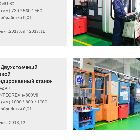
DMU 60
(мм):
730 * 560 * 560
 обработки:
0,01
упки:
2017,09 / 2017,11
Двухстоечный
евой
ндированный станок
AZAK
INTEGREX e-800VⅡ
(мм):
1000 * 800 * 1000
 обработки:
0,01
упки:
2016,12