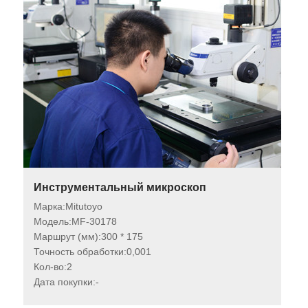
Инструментальный микроскоп
Марка:
Mitutoyo
Модель:
MF-30178
Маршрут (мм):
300 * 175
Точность обработки:
0,001
Кол-во:
2
Дата покупки:
-