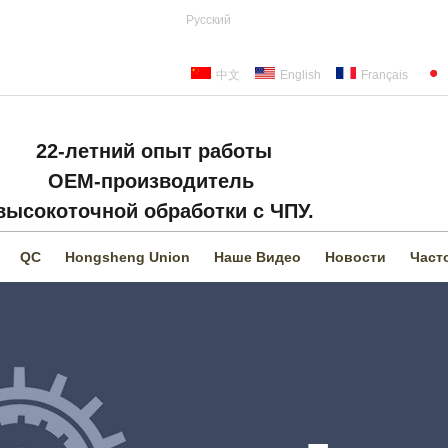
Русский
中文
English
Français
22-летний опыт работы
OEM-производитель
высокоточной обработки с ЧПУ.
QC
Hongsheng Union
Наше Видео
Новости
Част