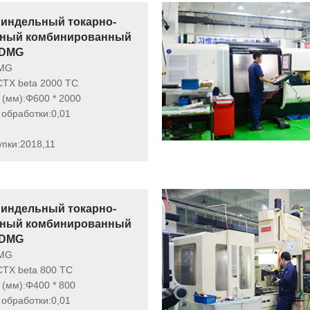
индельный токарно-
ный комбинированный
 DMG
MG
CTX beta 2000 TC
(мм):
Φ600 * 2000
 обработки:
0,01
упки:
2018,11
индельный токарно-
ный комбинированный
 DMG
MG
CTX beta 800 TC
(мм):
Φ400 * 800
 обработки:
0,01