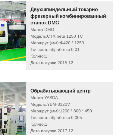
Двухшпиндельный токарно-
фрезерный комбинированный
станок DMG
Марка:
DMG
Модель:
CTX beta 1250 TC
Маршрут (мм):
Φ420 * 1250
Точность обработки:
0,01
Кол-во:
1
Дата покупки:
2015,12
Обрабатывающий центр
Марка:
YASDA
Модель:
YBM-8120V
Маршрут (мм):
1200 * 800 * 450
Точность обработки:
0,005
Кол-во:
1
Дата покупки:
2017,12