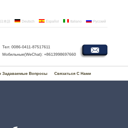
日本語
Deutsch
Español
Italiano
Русский
Тел: 0086-0411-87517611
Мобильные(WeChat): +8613998697660
о Задаваемые Вопросы
Связаться С Нами