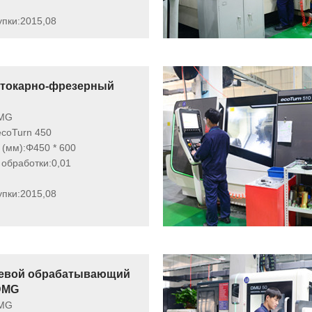
упки:
2015,08
 токарно-фрезерный
MG
ecoTurn 450
(мм):
Φ450 * 600
 обработки:
0,01
упки:
2015,08
евой обрабатывающий
DMG
MG