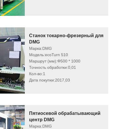
Станок токарно-фрезерный для
DMG
Марка:
DMG
Модель:
ecoTurn 510
Маршрут (мм):
Φ500 * 1000
Точность обработки:
0,01
Кол-во:
1
Дата покупки:
2017,03
Пятиосевой обрабатывающий
центр DMG
Марка:
DMG