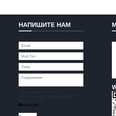
НАПИШИТЕ НАМ
Поддерживаются только
.rar/.zip/.jpg/.png/.gif/.doc/.xls/.pdf,
максимум 20M
аксессуар