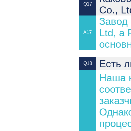
Q17
Co., Lt
Завод 
Ltd, а
A17
основн
Есть л
Q18
Наша к
соотве
заказч
Однако
процес