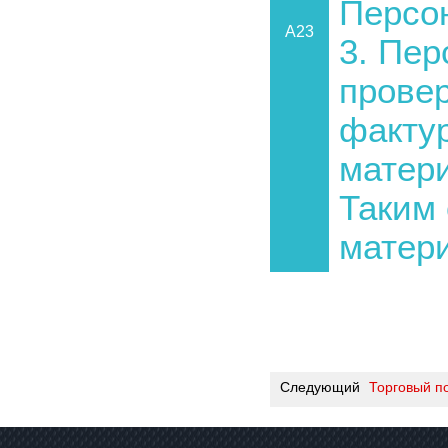
Персон
A23
3. Пе
провер
фактур
матер
Таким 
матери
Следующий
Торговый п