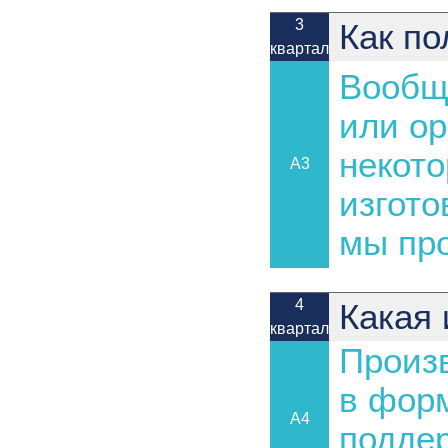
3
Как п
квартал
Вообщ
или о
некото
A3
изгото
мы про
4
Какая
квартал
Произ
в форм
A4
подде