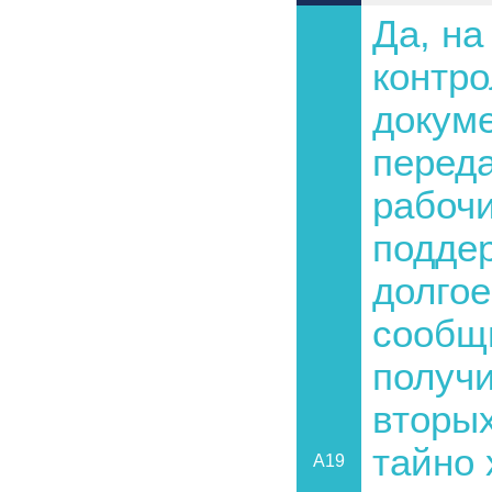
Да, на
контро
докуме
переда
рабочи
подде
долго
сообщ
получи
вторы
тайно 
A19