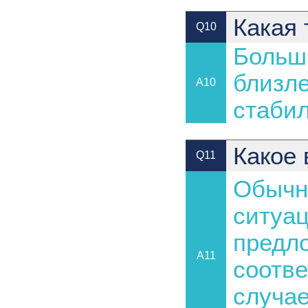
Какая 
Q10
Больш
близле
A10
стабил
Какое 
Q11
Обычно
ситуац
предл
A11
соотве
случае