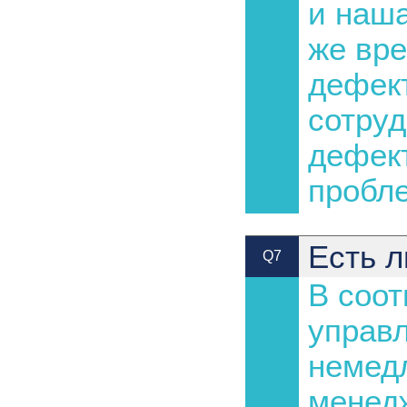
и наша
же вр
дефект
сотруд
дефект
пробл
Есть л
Q7
В соот
управл
немедл
менедж