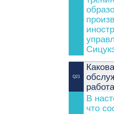
образо
произв
иност
управл
Сицукэ
Какова
обслу
Q21
работ
В наст
что со