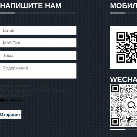
НАПИШИТЕ НАМ
МОБИЛ
WECHA
Поддерживаются только
.rar/.zip/.jpg/.png/.gif/.doc/.xls/.pdf,
максимум 20M
аксессуар
Отправить
Сообщение