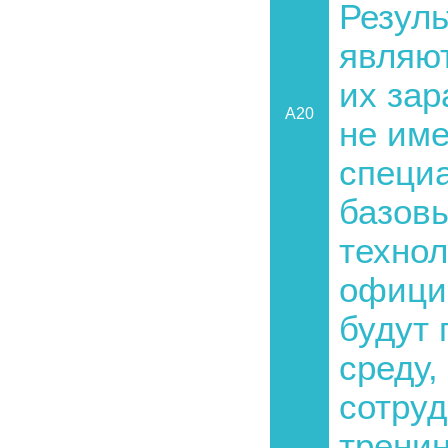
Резуль
являют
их зар
A20
не име
специа
базовы
технол
официа
будут 
среду,
сотруд
тренин