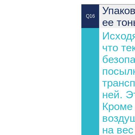
Упаков
Q16
ее тон
Исходя
что те
безопа
посылк
трансп
ней. Э
Кроме 
воздуш
на вес