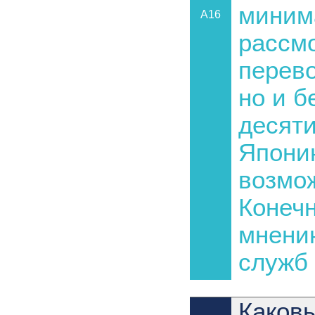
миним
A16
рассмо
перево
но и б
десяти
Японию
возмо
Конеч
мнени
служб 
Каковы