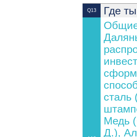
Где т
Q13
Общие
Далян
распро
инвест
сформ
способ
сталь 
штампо
Медь (
Д.), А