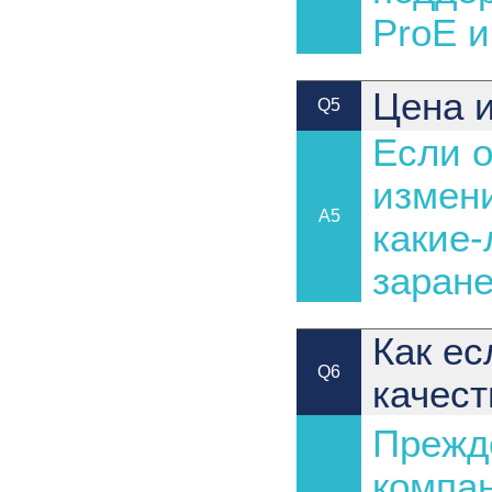
ProE и
Цена 
Q5
Если о
измени
A5
какие
заране
Как ес
Q6
качест
Прежде
компан