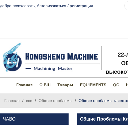
добро пожаловать,
Авторизоваться
/
регистрация
22-
O
высокот
Главная
О ВШ
Товары
EQUIPMENTS
QC
Главная
/
все
/
Общие проблемы
/
Общие проблемы клиент
ЧАВО
Общие Проблемы Кл