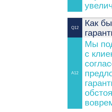
увелич
Как бы
Q12
гаран
Мы под
с клие
соглас
предло
A12
гарант
обстоя
вовре