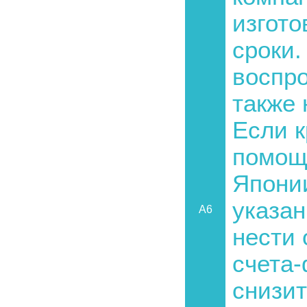
изгот
сроки.
воспро
также 
Если к
помощь
Японии
указан
A6
нести 
счета-
снизит