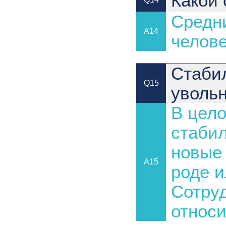
Какой 
Средни
A14
челове
Стабил
Q15
уволь
В цело
стаби
новые 
A15
роде и
Сотруд
относи