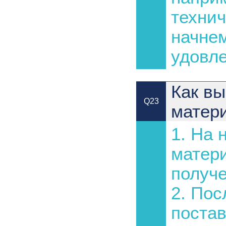
техни
начнем
удовл
Как вы
Q23
матер
1. На 
матери
получе
2. Пос
постав