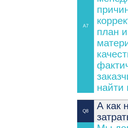
причин
коррек
A7
план и
матери
качест
факти
заказч
найти 
А как 
Q8
затра
Мы деп