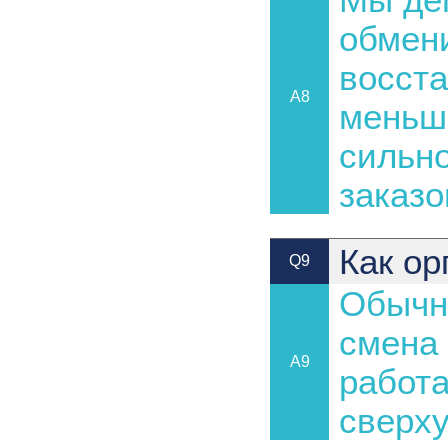
обмени
восста
A8
меньш
сильно
заказо
Как ор
Q9
Обычн
смена 
A9
работа
сверху