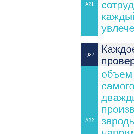
сотру
A21
каждый
увлеч
Каждо
Q22
прове
объем 
самого
дважд
произ
зароды
A22
наприм