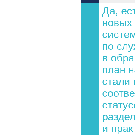
Да, ес
новых 
систе
по слу
в обр
план н
стали
соотве
статус
разде
и прак