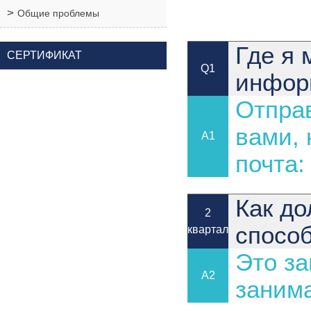
Общие проблемы
Где я 
СЕРТИФИКАТ
Q1
инфор
Отправ
вами, 
A1
почта
Как д
2
спосо
квартал
Это за
A2
занима