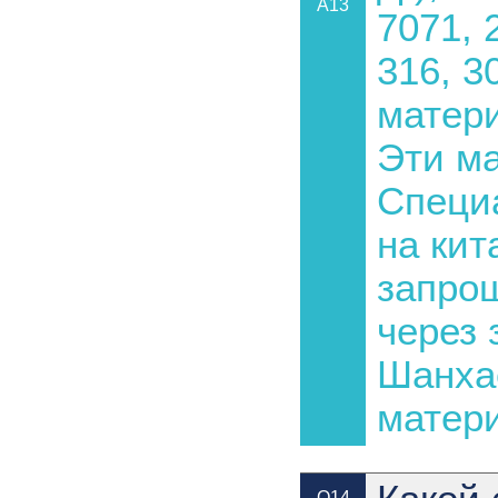
A13
7071, 
316, 3
матери
Эти м
Специ
на кит
запро
через
Шанхае
матери
Q14