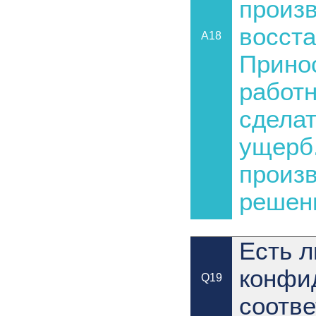
произ
восста
A18
Принос
работн
сделат
ущерб
произв
решен
Есть л
конфи
Q19
соотв