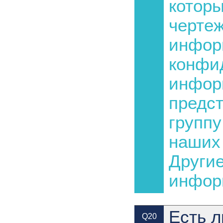
которы
чертеж
инфор
конфид
инфор
предст
группу
наших 
Другие
инфор
Есть л
Q20