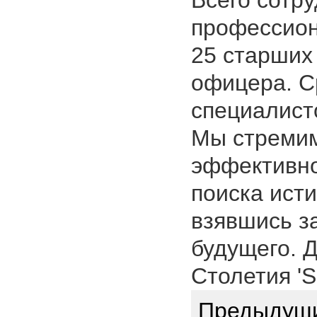
Всего сотру
профессион
25 старших
офицера. С
специалисто
Мы стремим
эффективно
поиска ист
взявшись за
будущего. 
Столетия
'S
Предыдущ