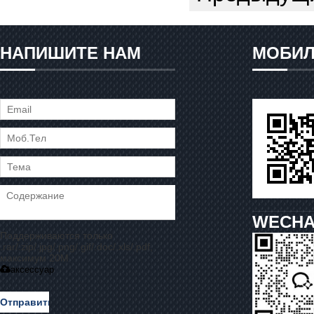
НАПИШИТЕ НАМ
МОБИЛ
WECHA
Поддерживаются только
.rar/.zip/.jpg/.png/.gif/.doc/.xls/.pdf,
максимум 20M
аксессуар
Отправить