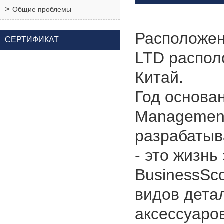
Общие проблемы
Расположен
СЕРТИФИКАТ
LTD распол
Китай.
Год основа
Management
разрабатыв
- это жизнь
BusinessSc
видов дета
аксессуаро