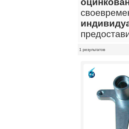
оцинкова
своевреме
индивиду
предостав
1 результатов
витрина