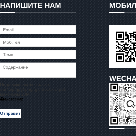
НАПИШИТЕ НАМ
МОБИЛ
WECHA
Поддерживаются только
.rar/.zip/.jpg/.png/.gif/.doc/.xls/.pdf,
максимум 20M
аксессуар
Отправить
Сообщение