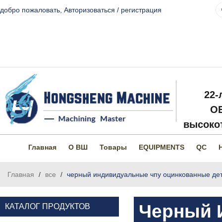
добро пожаловать,
Авторизоваться
/
регистрация
22-
O
высокот
Главная
О ВШ
Товары
EQUIPMENTS
QC
Главная
/
все
/
черный индивидуальные чпу оцинкованные де
Черный 
КАТАЛОГ ПРОДУКТОВ