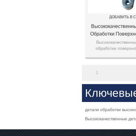
ДОБАВИТЬ В 
Высококачественны
Обработки Поверхн
Анодированные Де
Высококачественны
обработки поверхно
Обработка На Ст
анодированные дет
Оцинкованных 
обработка на станке с
1
Ключевы
детали обработки высоко
Высококачественные дет