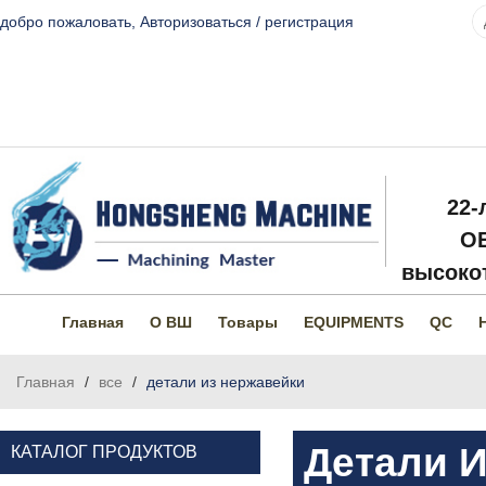
добро пожаловать,
Авторизоваться
/
регистрация
22-
O
высокот
Главная
О ВШ
Товары
EQUIPMENTS
QC
Главная
/
все
/
детали из нержавейки
Детали 
КАТАЛОГ ПРОДУКТОВ