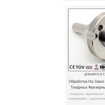
ДОБАВИТЬ В 
Обработка На Заказ
Токарных Фрезерны
Нержавейки С ЧПУ
токарные ,фрезерные 
нержавейки , оцинковк
,хромирование