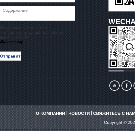
WECHA
Поддерживаются только
.rar/.zip/.jpg/.png/.gif/.doc/.xls/.pdf,
максимум 20M
аксессуар
Отправить
Сообщение
О КОМПАНИИ
НОВОСТИ
СВЯЖИТЕСЬ С НА
Copyright © 20