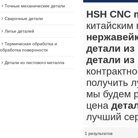
Точные механические детали
HSH CNC m
Сварочные детали
китайским
Литье деталей
нержавей
Термическая обработка и
детали из
обработка поверхности
детали из
Детали из листового металла
контрактно
получить 
мы будем р
цена
дета
лучший сер
1 результатов
витрина